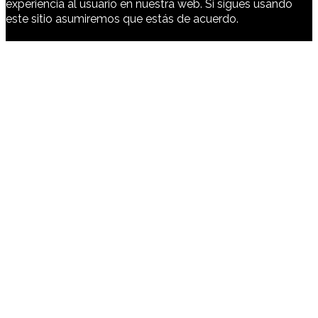
experiencia al usuario en nuestra web. Si sigues usando
este sitio asumiremos que estás de acuerdo.
Ok
Cookies
Policy