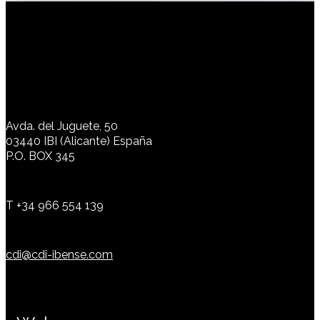
Avda. del Juguete, 50
03440 IBI (Alicante) España
P.O. BOX 345
T +34 966 554 139
cdi@cdi-ibense.com