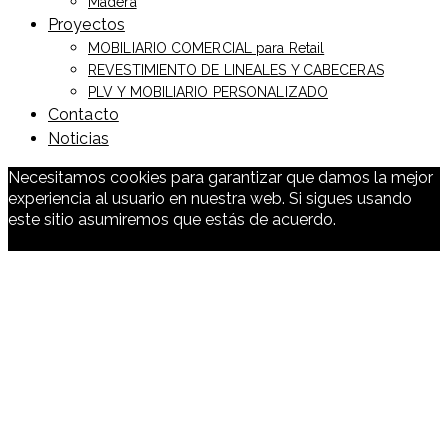
Madera
Proyectos
MOBILIARIO COMERCIAL para Retail
REVESTIMIENTO DE LINEALES Y CABECERAS
PLV Y MOBILIARIO PERSONALIZADO
Contacto
Noticias
Necesitamos cookies para garantizar que damos la mejor
experiencia al usuario en nuestra web. Si sigues usando
este sitio asumiremos que estás de acuerdo.
Ok
Cookies
Policy