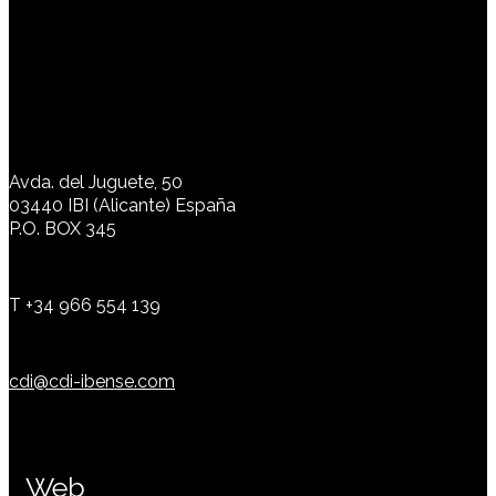
Avda. del Juguete, 50
03440 IBI (Alicante) España
P.O. BOX 345
T +34 966 554 139
cdi@cdi-ibense.com
Web