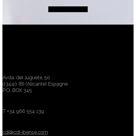
EN SAVOIR PLUS
Avda. del Juguete, 50
03440 IBI (Alicante) Espagne
P.O. BOX 345
T +34 966 554 139
cdi@cdi-ibense.com